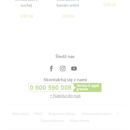
Gwarantowany skład
150 ml
suchej
kwiatu wiśni
92% składników pochodzenia naturalnego
500 ml
200ml
Testowany na skórze wrażliwej i pod nadzorem
dermatologicznym
Zaprojektowany, wyprodukowany i zapakowany we Francji
Udowodniona skuteczność
Produkt delikatnie oczyszcza moją skórę (96%*)
Footer
Śledź nas
Produkt szanuje wrażliwość mojej skóry (100%*)
Produkt otula moją skórę ochronnym woalem (96%*)
Produkt jest odpowiedni dla mojej wrażliwej skóry (100%*)
Skontaktuj się z nami
Produkt intensywnie odżywia moją skórę (100%*)
Produkt chroni moją skórę przed wysuszeniem (100%*)
> Napisz do nas
Rekrutacja
FAQ
Regulamin sklepu
Informacje prawne
Dane osobowe
Mapa strony