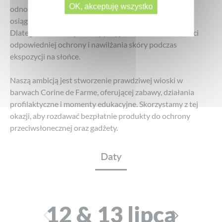
OK, akceptuję wszystko
odnotowała pięciokrotny wzrost liczby przypadków,
osiągając prawie 18 000 nowych zachorowań rocznie.
Dlatego tak ważne jest, aby przypominać o konieczności
odpowiedniej ochrony i nawilżania skóry podczas
ekspozycji na słońce.
Naszą ambicją jest stworzenie prawdziwej wioski w
barwach Corine de Farme, oferującej zabawy, działania
profilaktyczne i momenty edukacyjne. Skorzystamy z tej
okazji, aby rozdawać bezpłatnie produkty do ochrony
przeciwsłonecznej oraz gadżety.
Daty
12 & 13 lipca