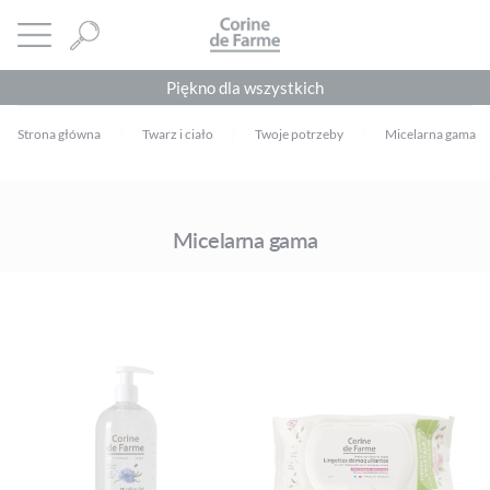
Panel zarządzania plikami cookies
CORINE DE FARME
Otwórz menu
Piękno dla wszystkich
Strona główna
Twarz i ciało
Twoje potrzeby
Micelarna gama
Micelarna gama