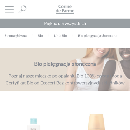
Panel zarządzania plikami cookies
CORINE DE FARME
Otwórz menu
Piękno dla wszystkich
Strona główna
Bio
Linia Bio
Bio pielęgnacja słoneczna
Bio pielęgnacja słoneczna
Poznaj nasze mleczko po opalaniu Bio 100% czysta uroda
Certyfikat Bio od Ecocert Bez kontrowersyjnych składników