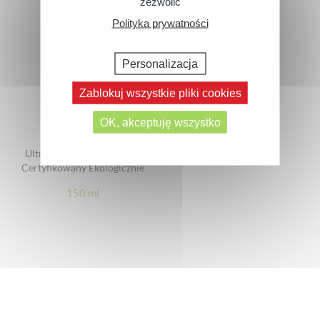
zezwolić
Polityka prywatności
Personalizacja
Zablokuj wszystkie pliki cookies
OK, akceptuję wszystko
Ultra Opalizujący Olejek –
Certyfikowany Ekologicznie
150 ml