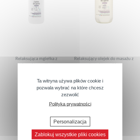
Relaksująca mgiełka z
Relaksujący olejek do masażu z
ekstraktem z lipy
ekstraktem z Lipy
100ml
100ml
Ta witryna używa plików cookie i
pozwala wybrać na które chcesz
zezwolić
Polityka prywatności
Personalizacja
Zablokuj wszystkie pliki cookies