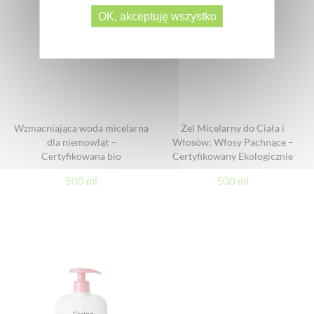
OK, akceptuję wszystko
Wzmacniająca woda micelarna
Żel Micelarny do Ciała i
dla niemowląt –
Włosów; Włosy Pachnące –
Certyfikowana bio
Certyfikowany Ekologicznie
500 ml
500 ml