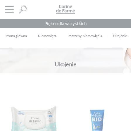
Panel zarządzania plikami cookies
CORINE DE FARME
Otwórz menu
Piękno dla wszystkich
Strona główna
Niemowlęta
Potrzeby-niemowlęcia
Ukojenie
Ukojenie