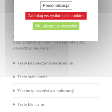
przyjazne.
Personalizacja
Jak gwarantujemy bezpieczeństwo?
Zablokuj wszystkie pliki cookies
Każda formuła jest testowana przez niezależne
laboratoria, aby zagwarantować jej skuteczność i
OK, akceptuję wszystko
tolerancję. Żaden produkt nie trafia na rynek bez
przejścia wszystkich kluczowych etapów
bezpieczeństwa (Kliknij na każdy etap, aby
dowiedzieć się więcej):
Testy bezpieczeństwa produktu
Testy stabilności
Test bezpieczeństwa i tolerancji
Testy kliniczne