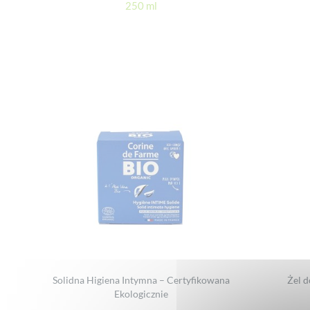
250 ml
Solidna Higiena Intymna – Certyfikowana
Żel d
Ekologicznie