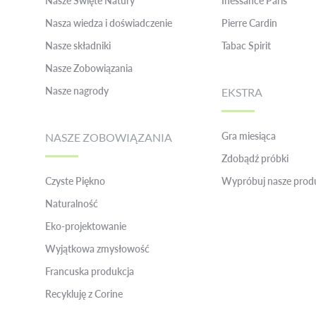
Nasze Święte Natury
Inessance Paris
Nasza wiedza i doświadczenie
Pierre Cardin
Nasze składniki
Tabac Spirit
Nasze Zobowiązania
Nasze nagrody
EKSTRA
Gra miesiąca
NASZE ZOBOWIĄZANIA
Zdobądź próbki
Czyste Piękno
Wypróbuj nasze prod
Naturalność
Eko-projektowanie
Wyjątkowa zmysłowość
Francuska produkcja
Recykluję z Corine