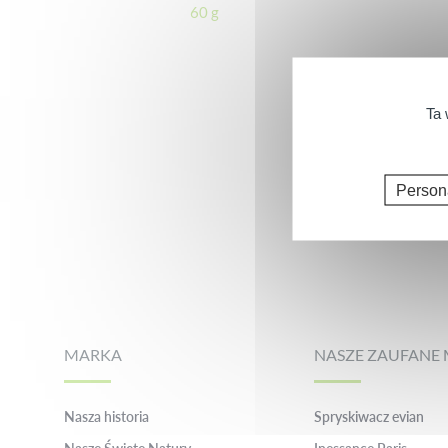
60 g
Ta 
Person
Footer
MARKA
NASZE ZAUFANE 
Nasza historia
Spryskiwacz evian