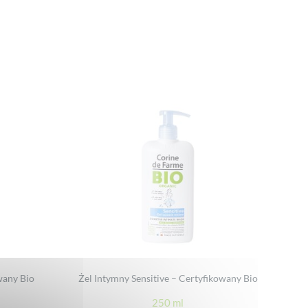
wany Bio
Żel Intymny Sensitive – Certyfikowany Bio
250 ml