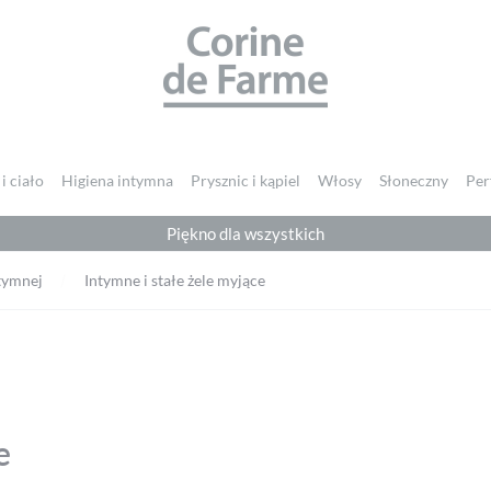
CORINE DE FARME
i ciało
Higiena intymna
Prysznic i kąpiel
Włosy
Słoneczny
Per
Piękno dla wszystkich
ntymnej
Intymne i stałe żele myjące
e