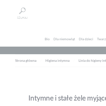
Panel zarządzania plikami cookies
SZUKAJ
Bio
Dla niemowląt
Dla dzieci
Twarz 
Strona główna
Higiena intymna
Linia do higieny i
Intymne i stałe żele myjąc