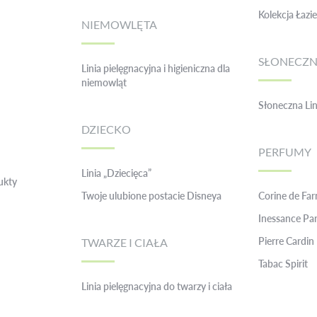
Kolekcja Łaz
NIEMOWLĘTA
SŁONECZ
Linia pielęgnacyjna i higieniczna dla
niemowląt
Słoneczna Lin
DZIECKO
PERFUMY
Linia „Dziecięca”
ukty
Twoje ulubione postacie Disneya
Corine de Fa
Inessance Par
Pierre Cardin
TWARZE I CIAŁA
Tabac Spirit
Linia pielęgnacyjna do twarzy i ciała