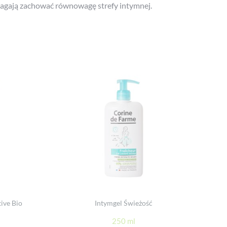
omagają zachować równowagę strefy intymnej.
tive Bio
Intymgel Świeżość
250 ml