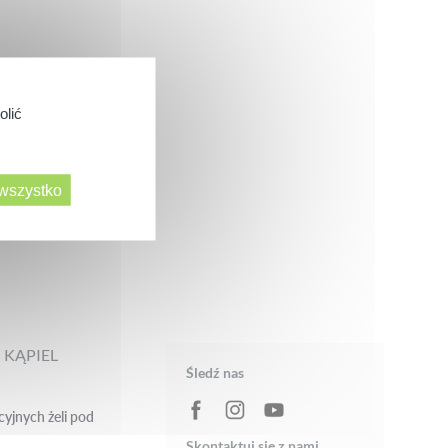
olić
 wszystko
 KĄPIEL
Śledź nas
cyjnych żeli pod
Skontaktuj się z nami