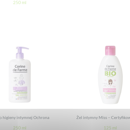
250 ml
o higieny intymnej Ochrona
Żel intymny Miss – Certyfiko
250 ml
125 ml