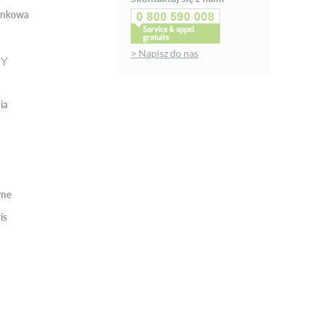
ienkowa
> Napisz do nas
NY
ia
rme
is