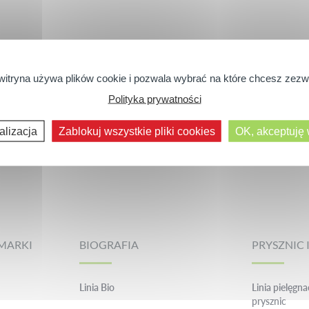
witryna używa plików cookie i pozwala wybrać na które chcesz zezw
Polityka prywatności
alizacja
Zablokuj wszystkie pliki cookies
OK, akceptuję
MARKI
BIOGRAFIA
PRYSZNIC I
Linia Bio
Linia pielęgna
prysznic