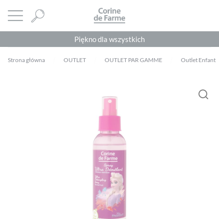
Panel zarządzania plikami cookies
CORINE DE FARME
Otwórz menu
Piękno dla wszystkich
Strona główna
OUTLET
OUTLET PAR GAMME
Outlet Enfant