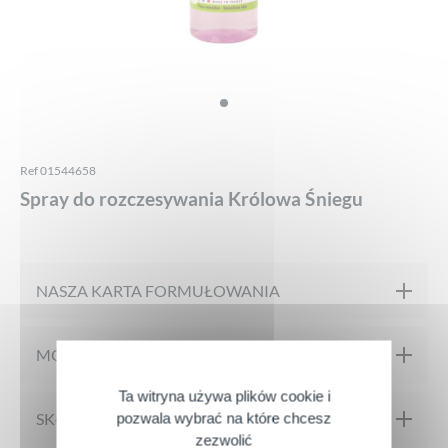
Ref 01544658
Spray do rozczesywania Królowa Śniegu
NASZA KARTA FORMUŁOWANIA
Stworzony pod kontrolą farmaceutyczną
MÓJ PRODUKT W SZCZEGÓŁACH
Bez parabenów
Ta witryna używa plików cookie i
Uwolniona, rozpuszczona węzłów dzięki Sprayowi do
pozwala wybrać na które chcesz
SKŁAD
Testowany pod kontrolą dermatologiczną
zezwolić
rozczesywania Blask Królowa Śniegu! Jej pyszny zapach