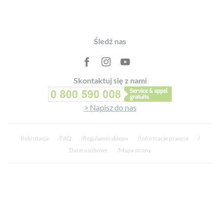
Przetestowane na wrażliwej skórze
Projektowane, produkowane i pakowane we Francji
Footer
Śledź nas
Skontaktuj się z nami
> Napisz do nas
Rekrutacja
FAQ
Regulamin sklepu
Informacje prawne
Dane osobowe
Mapa strony