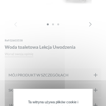
Ref 02603558
Woda toaletowa Lekcja Uwodzenia
Wyraź swoją opinię
MÓJ PRODUKT W SZCZEGÓŁACH
Od uwodzenia do perfum… Eksplozja mandarynki i różowego
SKŁAD
pieprzu, kwiatowe serce w różowym odcieniu i wyraz
owocowych, soczystych i delikatnych nut wody toaletowej
Ta witryna używa plików cookie i
Zapachy Lekcji Uwodzenia:
JAKAŚ SZTUCZKA