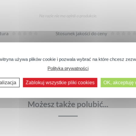
Na razie nie ma opinii o produkcie.
tura
Stosunek jakości do ceny
WYRAŹ SWOJĄ OPINIĘ
witryna używa plików cookie i pozwala wybrać na które chcesz zezw
Polityka prywatności
Następne komentarze >>
alizacja
Zablokuj wszystkie pliki cookies
OK, akceptuję
Możesz także polubić...