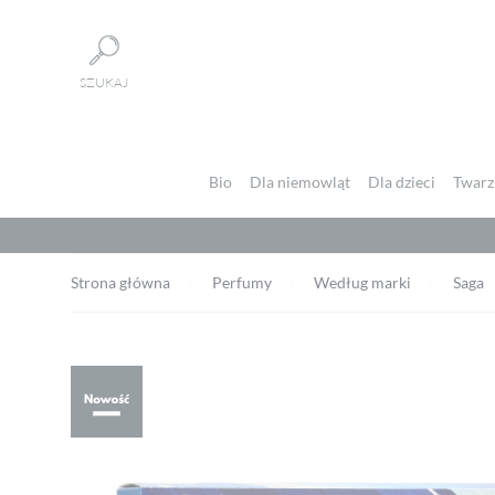
Panel zarządzania plikami cookies
SZUKAJ
Bio
Dla niemowląt
Dla dzieci
Twarz 
Strona główna
Perfumy
Według marki
Saga