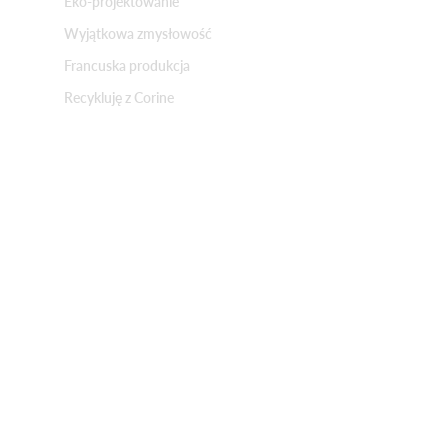
Eko-projektowanie
Wyjątkowa zmysłowość
Francuska produkcja
Recykluję z Corine