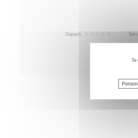
Opinie
Zapach
Teks
Ta 
Person