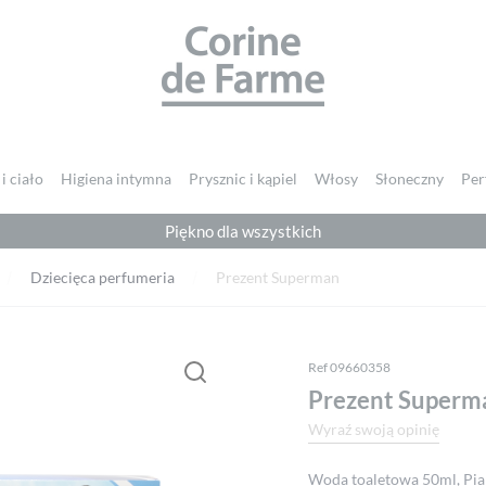
CORINE DE FARME
i ciało
Higiena intymna
Prysznic i kąpiel
Włosy
Słoneczny
Per
Piękno dla wszystkich
Musisz się
zalogować
, aby dodać opinię.
Dziecięca perfumeria
Prezent Superman
Ref 09660358
Prezent Superm
Wyraź swoją opinię
Woda toaletowa 50ml, Pian