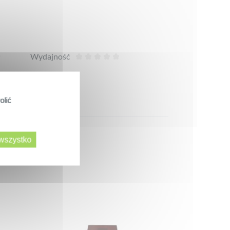
Wydajność
olić
 wszystko