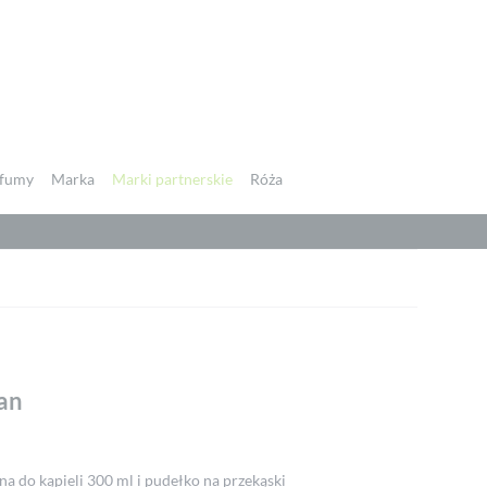
fumy
Marka
Marki partnerskie
Róża
an
a do kąpieli 300 ml i pudełko na przekąski