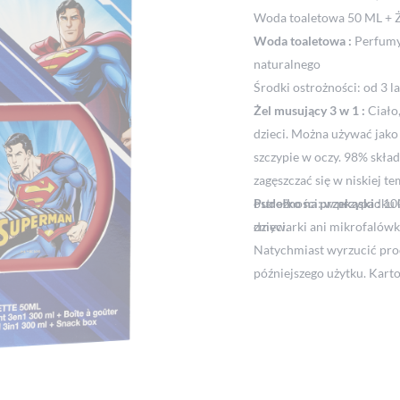
Woda toaletowa 50 ML + Ż
Woda toaletowa :
Perfumy
naturalnego
Środki ostrożności: od 3 
Żel musujący 3 w 1 :
Ciało,
dzieci. Można używać jako
szczypie w oczy. 98% skła
zagęszczać się w niskiej t
ostrożności: w przypadku k
Pudełko na przekąski :
100
dzieci.
zmywarki ani mikrofalówki
Natychmiast wyrzucić prod
późniejszego użytku. Kart
zrównoważony.