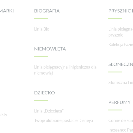
MARKI
BIOGRAFIA
PRYSZNIC I
Linia Bio
Linia pielęgna
prysznic
Kolekcja Łaz
NIEMOWLĘTA
SŁONECZ
Linia pielęgnacyjna i higieniczna dla
niemowląt
Słoneczna Lin
DZIECKO
PERFUMY
Linia „Dziecięca”
ukty
Twoje ulubione postacie Disneya
Corine de Fa
Inessance Par