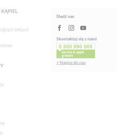
 KĄPIEL
Śledź nas
cyjnych żeli pod
Skontaktuj się z nami
ienkowa
> Napisz do nas
NY
ia
rme
is