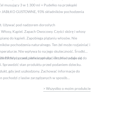
el musujący 3 w 1 300 ml + Pudełko na przekąski
 JABŁKO GUSTOWNE, 93% składników pochodzenia
lat. Używać pod nadzorem dorosłych
 Włosy, Kąpiel. Zapach Owocowy. Czyści skórę i włosy
 pianę do kąpieli. Zapobiega plątaniu włosów. Nie
dników pochodzenia naturalnego. Ten żel może rozjaśniać i
emperaturze. Nie wpływa to na jego skuteczność. Środki
ontaktu z oczami, obficie spłukać. Trzymać z dala od
% PP. Myć przed pierwszym użyciem. Nie nadaje się do
. Sprawdzić stan produktu przed podaniem dziecku.
ukt, gdy jest uszkodzony. Zachować informacje do
on pochodzi z lasów zarządzanych w sposób
>
Wszystko o moim produkcie