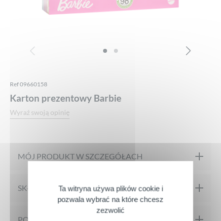
Ref 09660158
Karton prezentowy Barbie
Wyraź swoją opinię
MÓJ PRODUKT W SZCZEGÓŁACH
Woda toaletowa : Perfumy kwiatowo-owocowe
SKŁAD
Ta witryna używa plików cookie i
pozwala wybrać na które chcesz
Środki ostrożności dotyczące użytkowania: od 3 lat. Używać
zezwolić
pod nadzorem dorosłych.
Woda toaletowa:
PORADY DOTYCZĄCE APLIKACJI