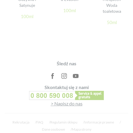
Satynuje
Woda
Unikać bezpośredniego kontaktu z tekstylnymi produktami, aby
100ml
toaletowa
ich nie zabrudzić
100ml
50ml
Footer
Śledź nas
Skontaktuj się z nami
> Napisz do nas
Rekrutacja
FAQ
Regulamin sklepu
Informacje prawne
Dane osobowe
Mapa strony