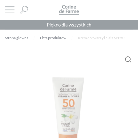
Panel zarządzania plikami cookies
CORINE DE FARME
Otwórz menu
Piękno dla wszystkich
Strona główna
Lista produktów
Krem do twarzy i ciała SPF50
Musisz się
zalogować
, aby dodać opinię.