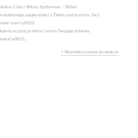
likatny Ciało i Włosy Spiderman – 300ml
a ulubionego pająka dzieci z Żelem pod prysznic 2w1
 Spider-man!\u0022
katnie oczyszcza skórę i włosy Twojego dziecka,
chnące.\u0022
zyni kąpiel prawdziwym momentem przyjemności!
>
Wszystko o moim produkcie