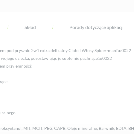
Skład
Porady dotyczące aplikacji
elem pod prysznic 2w1 extra delikatny Ciało i Włosy Spider-man!\u0022
 Twojego dziecka, pozostawiając je subtelnie pachnące.\u0022
tem przyjemności!
hnące
uralnego
noksyetanol, MIT, MCIT, PEG, CAPB, Oleje mineralne, Barwnik, EDTA, B