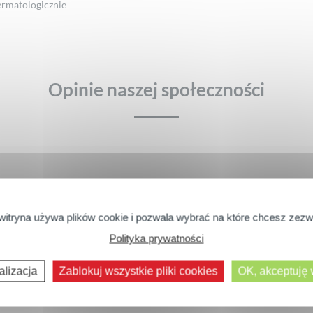
rmatologicznie
Opinie naszej społeczności
Na razie nie ma opinii o produkcie.
witryna używa plików cookie i pozwala wybrać na które chcesz zezw
tura
Stosunek jakości do ceny
Polityka prywatności
Następne komentarze >>
alizacja
Zablokuj wszystkie pliki cookies
OK, akceptuję
WYRAŹ SWOJĄ OPINIĘ