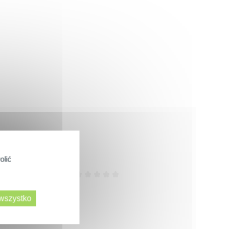
olić
Wydajność
 wszystko