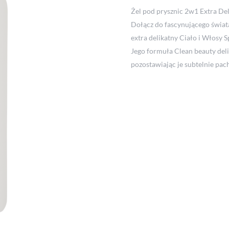
Żel pod prysznic 2w1 Extra De
Dołącz do fascynującego świat
extra delikatny Ciało i Włosy
Jego formuła Clean beauty deli
pozostawiając je subtelnie pa
Jego świeży zapach moreli uc