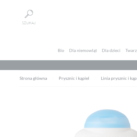
Panel zarządzania plikami cookies
SZUKAJ
Bio
Dla niemowląt
Dla dzieci
Twarz 
Strona główna
Prysznic i kąpiel
Linia prysznic i kąp