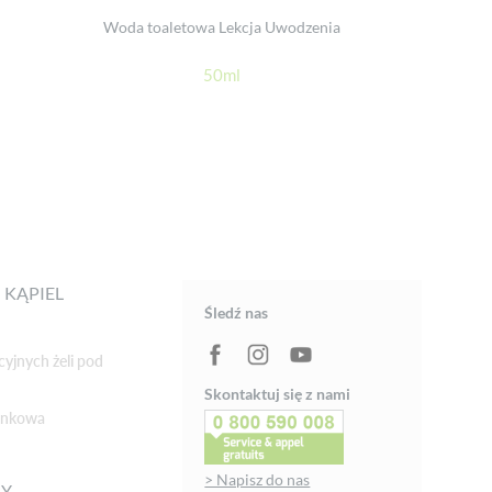
Woda toaletowa Lekcja Uwodzenia
50ml
 KĄPIEL
Śledź nas
cyjnych żeli pod
Skontaktuj się z nami
ienkowa
> Napisz do nas
NY