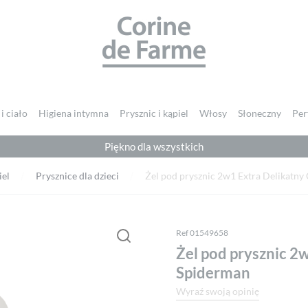
CORINE DE FARME
i ciało
Higiena intymna
Prysznic i kąpiel
Włosy
Słoneczny
Per
Piękno dla wszystkich
Musisz się
zalogować
, aby dodać opinię.
iel
Prysznice dla dzieci
Żel pod prysznic 2w1 Extra Delikatny
Ref 01549658
Żel pod prysznic 2w
Spiderman
Wyraź swoją opinię