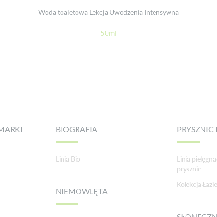
Woda toaletowa Lekcja Uwodzenia Intensywna
50ml
MARKI
BIOGRAFIA
PRYSZNIC I
Linia Bio
Linia pielęgna
prysznic
Kolekcja Łaz
NIEMOWLĘTA
SŁONECZ