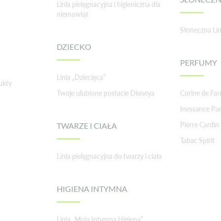
Linia pielęgnacyjna i higieniczna dla
niemowląt
Słoneczna Lin
DZIECKO
PERFUMY
Linia „Dziecięca”
ukty
Twoje ulubione postacie Disneya
Corine de Fa
Inessance Par
Pierre Cardin
TWARZE I CIAŁA
Tabac Spirit
Linia pielęgnacyjna do twarzy i ciała
HIGIENA INTYMNA
Linia „Moja Intymna Higiena”