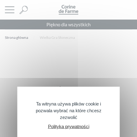
Panel zarządzania plikami cookies
CORINE DE FARME
Otwórz menu
Piękno dla wszystkich
Strona główna
Wielka Gra Słoneczna
Footer
Śledź nas
Ta witryna używa plików cookie i
pozwala wybrać na które chcesz
Skontaktuj się z nami
zezwolić
Polityka prywatności
> Napisz do nas